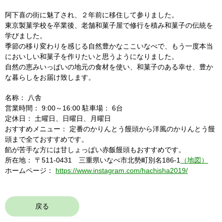
阿下喜の街に魅了され、２年前に移住して参りました。
東京製菓学校を卒業後、老舗和菓子屋で修行を積み和菓子の伝統を
学びました。
季節の移り変わりを感じる自然豊かなここいなべで、もう一度本当
においしい和菓子を作りたいと思うようになりました。
自然の恵みいっぱいの地元の食材を使い、和菓子のある幸せ、豊か
な暮らしをお届け致します。
名称： 八舎
営業時間： 9:00～16:00 駐車場： 6台
定休日： 土曜日、日曜日、月曜日
おすすめメニュー： 定番のかりんとう饅頭から洋風のかりんとう饅
頭まで全ておすすめです。
餡が苦手な方には甘しょっぱい赤飯饅頭もおすすめです。
所在地： 〒511-0431 三重県いなべ市北勢町別名186-1
（地図）
ホームページ：
https://www.instagram.com/hachisha2019/
戻る