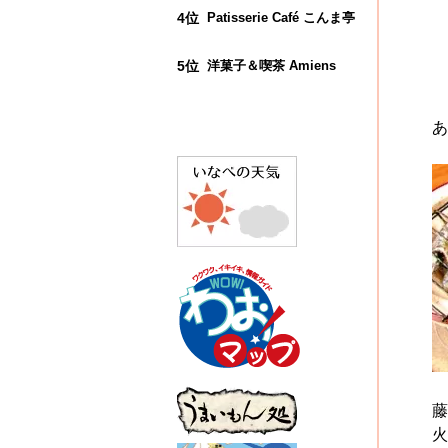
Patisserie Café こんま亭
洋菓子＆喫茶 Amiens
あ
藤
火