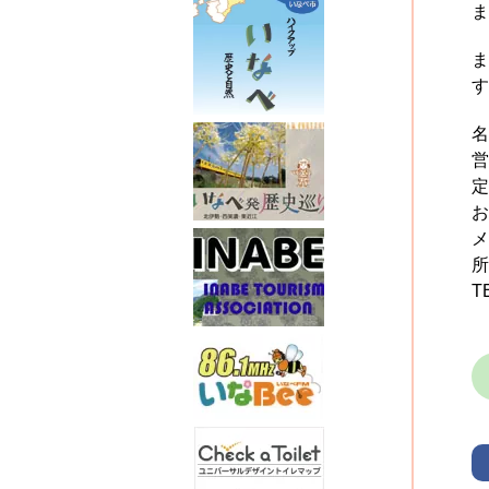
ま
ま
す
名
営
定
お
メ
所
T