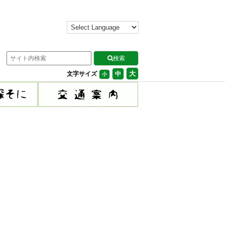
大
文字サイズ
中
小