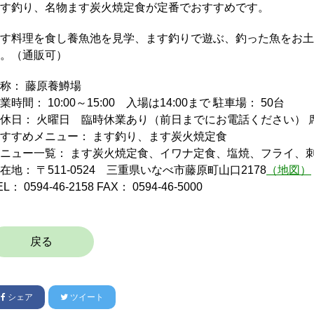
す釣り、名物ます炭火焼定食が定番でおすすめです。
す料理を食し養魚池を見学、ます釣りで遊ぶ、釣った魚をお土
。（通販可）
称： 藤原養鱒場
業時間： 10:00～15:00 入場は14:00まで 駐車場： 50台
休日： 火曜日 臨時休業あり（前日までにお電話ください） 席
すすめメニュー： ます釣り、ます炭火焼定食
ニュー一覧： ます炭火焼定食、イワナ定食、塩焼、フライ、
在地： 〒511-0524 三重県いなべ市藤原町山口2178
（地図）
EL： 0594-46-2158 FAX： 0594-46-5000
戻る
シェア
ツイート