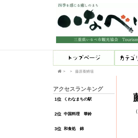
藤原養鱒場
アクセスランキング
くわなまちの駅
（
中国料理 華鈴
和食処 錦